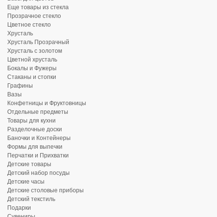
Еще товары из стекла
Прозрачное стекло
Цветное стекло
Хрусталь
Хрусталь Прозрачный
Хрусталь с золотом
Цветной хрусталь
Бокалы и Фужеры
Стаканы и стопки
Графины
Вазы
Конфетницы и Фруктовницы
Отдельные предметы
Товары для кухни
Разделочные доски
Баночки и Контейнеры
Формы для выпечки
Перчатки и Прихватки
Детские товары
Детский набор посуды
Детские часы
Детские столовые приборы
Детский текстиль
Подарки
Сувениры