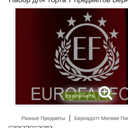
Увеличить
Разные Предметы
Бернадотт Мелкие П