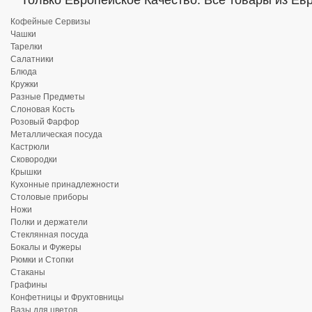
Только Европейское Качество. Все товары из Ев
Кофейные Сервизы
Чашки
Тарелки
Салатники
Блюда
Кружки
Разные Предметы
Слоновая Кость
Розовый Фарфор
Металлическая посуда
Кастрюли
Сковородки
Крышки
Кухонные принадлежности
Столовые приборы
Ножи
Полки и держатели
Стеклянная посуда
Бокалы и Фужеры
Рюмки и Стопки
Стаканы
Графины
Конфетницы и Фруктовницы
Вазы для цветов