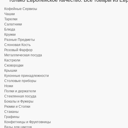
Только Европейское Качество. Все товары из Ев
Кофейные Сервизы
Чашки
Тарелки
Салатники
Блюда
Кружки
Разные Предметы
Слоновая Кость
Розовый Фарфор
Металлическая посуда
Кастрюли
Сковородки
Крышки
Кухонные принадлежности
Столовые приборы
Ножи
Полки и держатели
Стеклянная посуда
Бокалы и Фужеры
Рюмки и Стопки
Стаканы
Графины
Конфетницы и Фруктовницы
Вазы для цветов