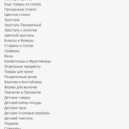
Еще товары из стекла
Прозрачное стекло
Цветное стекло
Хрусталь
Хрусталь Прозрачный
Хрусталь с золотом
Цветной хрусталь
Бокалы и Фужеры
Стаканы и стопки
Графины
Вазы
Конфетницы и Фруктовницы
Отдельные предметы
Товары для кухни
Разделочные доски
Баночки и Контейнеры
Формы для выпечки
Перчатки и Прихватки
Детские товары
Детский набор посуды
Детские часы
Детские столовые приборы
Детский текстиль
Подарки
Сувениры