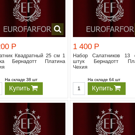
200 Р
1 400 Р
атник Квадратный 25 см 1
Набор Салатников 13
ка Бернадотт Платина
штук Бернадотт Пла
ия
Чехия
На складе 38 шт
На складе 64 шт
Купить
Купить