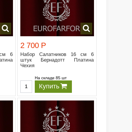
2 700 Р
 см 6
Набор Салатников 16 см 6
тина
штук Бернадотт Платина
Чехия
На складе 85 шт
Купить