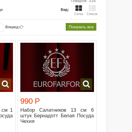
Товаров: 316
це
Вид:
Сетка
Список
2
Показать все
Вперед
990 Р
 см 1
Набор Салатников 13 см 6
осуда
штук Бернадотт Белая Посуда
Чехия