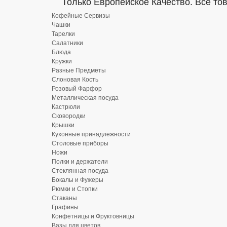
Только Европейское Качество. Все то
Кофейные Сервизы
Чашки
Тарелки
Салатники
Блюда
Кружки
Разные Предметы
Слоновая Кость
Розовый Фарфор
Металлическая посуда
Кастрюли
Сковородки
Крышки
Кухонные принадлежности
Столовые приборы
Ножи
Полки и держатели
Стеклянная посуда
Бокалы и Фужеры
Рюмки и Стопки
Стаканы
Графины
Конфетницы и Фруктовницы
Вазы для цветов