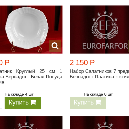
0 Р
2 150 Р
атник Круглый 25 см 1
Набор Салатников 7 пред
ка Бернадотт Белая Посуда
Бернадотт Платина Чехи
ия
На складе 4 шт
На складе 0 шт
Купить
Купить