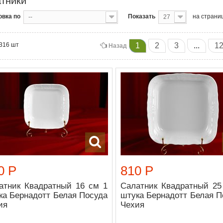
тники
овка по
Показать
на страни
--
27
 316 шт
1
2
3
...
1
Назад
0 Р
810 Р
атник Квадратный 16 см 1
Салатник Квадратный 25
ка Бернадотт Белая Посуда
штука Бернадотт Белая П
ия
Чехия