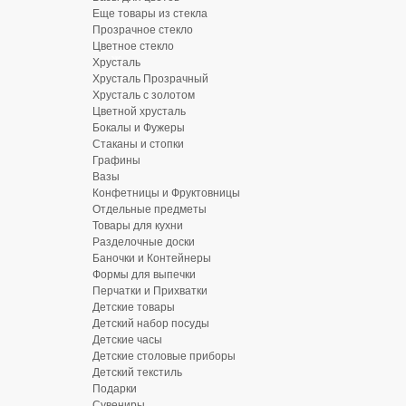
Еще товары из стекла
Прозрачное стекло
Цветное стекло
Хрусталь
Хрусталь Прозрачный
Хрусталь с золотом
Цветной хрусталь
Бокалы и Фужеры
Стаканы и стопки
Графины
Вазы
Конфетницы и Фруктовницы
Отдельные предметы
Товары для кухни
Разделочные доски
Баночки и Контейнеры
Формы для выпечки
Перчатки и Прихватки
Детские товары
Детский набор посуды
Детские часы
Детские столовые приборы
Детский текстиль
Подарки
Сувениры