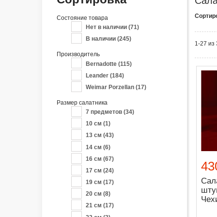
Сала
Сортир
Состояние товара
Нет в наличии
(71)
В наличии
(245)
1-27 из
Производитель
Bernadotte
(115)
Leander
(184)
Weimar Porzellan
(17)
Размер салатника
7 предметов
(34)
10 см
(1)
13 см
(43)
14 см
(6)
16 см
(67)
43
17 см
(24)
Сал
19 см
(17)
шту
20 см
(8)
Чех
21 см
(17)