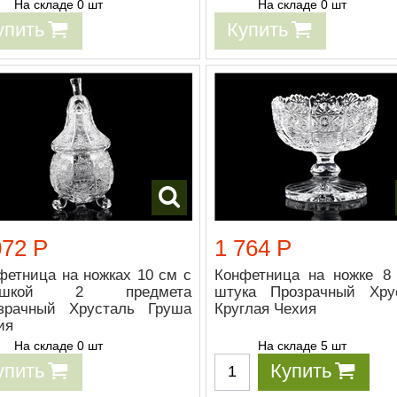
На складе 0 шт
На складе 0 шт
упить
Купить
072 Р
1 764 Р
фетница на ножках 10 см с
Конфетница на ножке 8
ышкой 2 предмета
штука Прозрачный Хру
зрачный Хрусталь Груша
Круглая Чехия
ия
На складе 0 шт
На складе 5 шт
упить
Купить