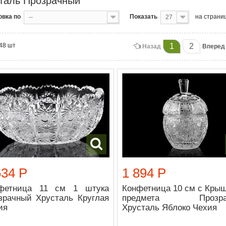
таль Прозрачный
овка по
Показать
на страни
--
27
 48 шт
1
2
Назад
Вперед
634 Р
1 894 Р
фетница 11 см 1 штука
Конфетница 10 см с Крыш
зрачный Хрусталь Круглая
предмета Прозра
ия
Хрусталь Яблоко Чехия