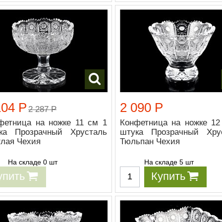
104 Р
2 090 Р
2 287 Р
фетница на ножке 11 см 1
Конфетница на ножке 12
ка Прозрачный Хрусталь
штука Прозрачный Хру
глая Чехия
Тюльпан Чехия
На складе 0 шт
На складе 5 шт
упить
Купить