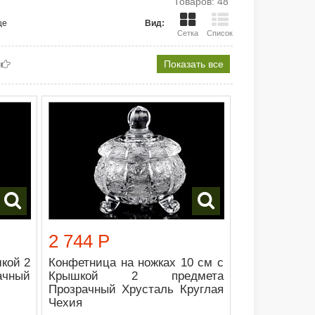
Товаров: 48
це
Вид:
Сетка
Список
Показать все
2 744 Р
кой 2
Конфетница на ножках 10 см с
чный
Крышкой 2 предмета
Прозрачный Хрусталь Круглая
Чехия