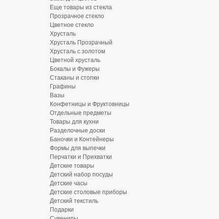
Еще товары из стекла
Прозрачное стекло
Цветное стекло
Хрусталь
Хрусталь Прозрачный
Хрусталь с золотом
Цветной хрусталь
Бокалы и Фужеры
Стаканы и стопки
Графины
Вазы
Конфетницы и Фруктовницы
Отдельные предметы
Товары для кухни
Разделочные доски
Баночки и Контейнеры
Формы для выпечки
Перчатки и Прихватки
Детские товары
Детский набор посуды
Детские часы
Детские столовые приборы
Детский текстиль
Подарки
Сувениры