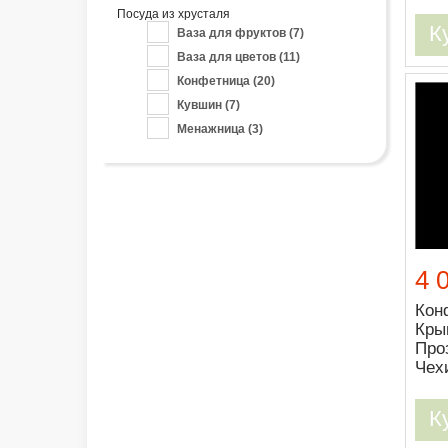
Посуда из хрусталя
К
Ваза для фруктов
(7)
Ваза для цветов
(11)
Конфетница
(20)
Кувшин
(7)
Менажница
(3)
4 
Кон
Кр
Про
Чех
К