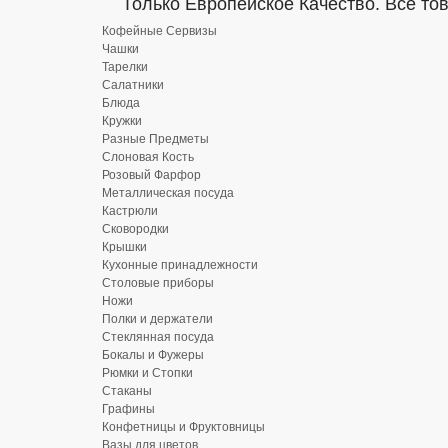
Только Европейское Качество. Все то
Кофейные Сервизы
Чашки
Тарелки
Салатники
Блюда
Кружки
Разные Предметы
Слоновая Кость
Розовый Фарфор
Металлическая посуда
Кастрюли
Сковородки
Крышки
Кухонные принадлежности
Столовые приборы
Ножи
Полки и держатели
Стеклянная посуда
Бокалы и Фужеры
Рюмки и Стопки
Стаканы
Графины
Конфетницы и Фруктовницы
Вазы для цветов