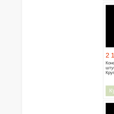
2 
Кон
шту
Кру
К