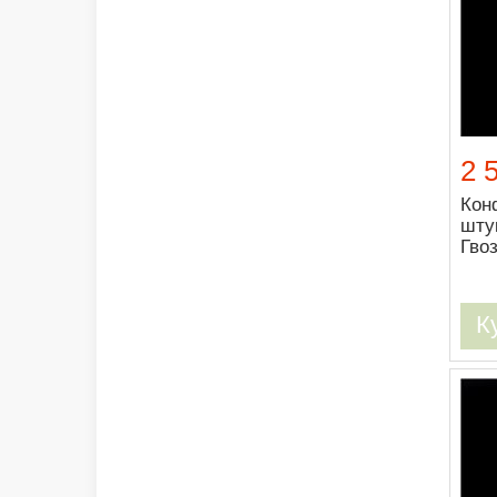
2 
Кон
шту
Гво
К