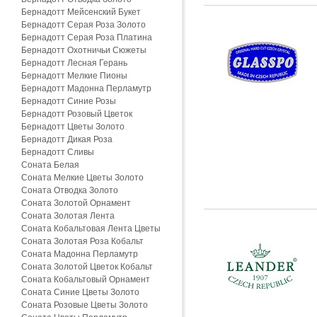
Бернадотт Мейсенский Букет
Бернадотт Серая Роза Золото
Бернадотт Серая Роза Платина
Бернадотт Охотничьи Сюжеты
Бернадотт Лесная Герань
Бернадотт Мелкие Пионы
Бернадотт Мадонна Перламутр
Бернадотт Синие Розы
Бернадотт Розовый Цветок
Бернадотт Цветы Золото
Бернадотт Дикая Роза
Бернадотт Сливы
Соната Белая
Соната Мелкие Цветы Золото
Соната Отводка Золото
Соната Золотой Орнамент
Соната Золотая Лента
Соната Кобальтовая Лента Цветы
Соната Золотая Роза Кобальт
Соната Мадонна Перламутр
Соната Золотой Цветок Кобальт
Соната Кобальтовый Орнамент
Соната Синие Цветы Золото
Соната Розовые Цветы Золото