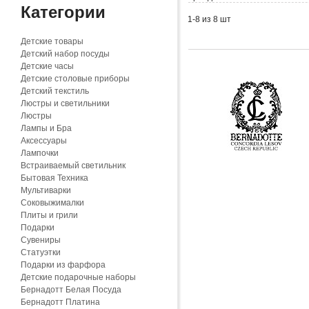
Категории
1-8 из 8 шт
Детские товары
Детский набор посуды
Детские часы
Детские столовые приборы
Детский текстиль
Люстры и светильники
Люстры
Лампы и Бра
Аксессуары
Лампочки
Встраиваемый светильник
Бытовая Техника
Мультиварки
Соковыжималки
Плиты и грили
Подарки
Сувениры
Статуэтки
Подарки из фарфора
Детские подарочные наборы
Бернадотт Белая Посуда
Бернадотт Платина