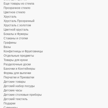
Еще товары из стекла
Прозрачное стекло
Цветное стекло
Хрусталь
Хрусталь Прозрачный
Хрусталь с золотом
Цветной хрусталь
Бокалы и Фужеры
Стаканы и стопки
Графины
Вазы
Конфетницы и Фруктовницы
Отдельные предметы
Товары для кухни
Разделочные доски
Баночки и Контейнеры
Формы для выпечки
Перчатки и Прихватки
Детские товары
Детский набор посуды
Детские часы
Детские столовые приборы
Детский текстиль
Подарки
Сувениры