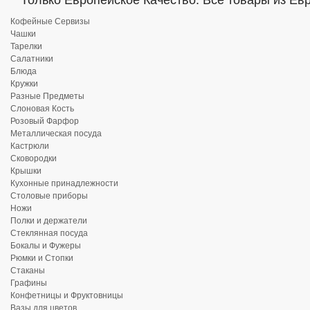
Только Европейское Качество. Все товары из Ев
Кофейные Сервизы
Чашки
Тарелки
Салатники
Блюда
Кружки
Разные Предметы
Слоновая Кость
Розовый Фарфор
Металлическая посуда
Кастрюли
Сковородки
Крышки
Кухонные принадлежности
Столовые приборы
Ножи
Полки и держатели
Стеклянная посуда
Бокалы и Фужеры
Рюмки и Стопки
Стаканы
Графины
Конфетницы и Фруктовницы
Вазы для цветов