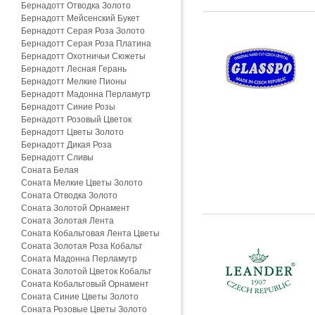
Бернадотт Отводка Золото
Бернадотт Мейсенский Букет
Бернадотт Серая Роза Золото
Бернадотт Серая Роза Платина
Бернадотт Охотничьи Сюжеты
Бернадотт Лесная Герань
Бернадотт Мелкие Пионы
Бернадотт Мадонна Перламутр
Бернадотт Синие Розы
Бернадотт Розовый Цветок
Бернадотт Цветы Золото
Бернадотт Дикая Роза
Бернадотт Сливы
Соната Белая
Соната Мелкие Цветы Золото
Соната Отводка Золото
Соната Золотой Орнамент
Соната Золотая Лента
Соната Кобальтовая Лента Цветы
Соната Золотая Роза Кобальт
Соната Мадонна Перламутр
Соната Золотой Цветок Кобальт
Соната Кобальтовый Орнамент
Соната Синие Цветы Золото
Соната Розовые Цветы Золото