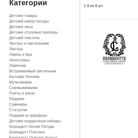
Категории
1-8 из 8 шт
Детские товары
Детский набор посуды
Детские часы
Детские столовые приборы
Детский текстиль
Люстры и светильники
Люстры
Лампы и Бра
Аксессуары
Лампочки
Встраиваемый светильник
Бытовая Техника
Мультиварки
Соковыжималки
Плиты и грили
Подарки
Сувениры
Статуэтки
Подарки из фарфора
Детские подарочные наборы
Бернадотт Белая Посуда
Бернадотт Платина
Бернадотт Отводка Золото