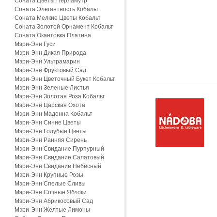
Соната Цветы Перламутр
Соната Элегантность Кобальт
Соната Мелкие Цветы Кобальт
Соната Золотой Орнамент Кобальт
Соната Окантовка Платина
Мэри-Энн Гуси
Мэри-Энн Дикая Природа
Мэри-Энн Ультрамарин
Мэри-Энн Фруктовый Сад
Мэри-Энн Цветочный Букет Кобальт
Мэри-Энн Зеленые Листья
Мэри-Энн Золотая Роза Кобальт
Мэри-Энн Царская Охота
Мэри-Энн Мадонна Кобальт
Мэри-Энн Синие Цветы
Мэри-Энн Голубые Цветы
Мэри-Энн Ранняя Сирень
Мэри-Энн Свидание Пурпурный
Мэри-Энн Свидание Салатовый
Мэри-Энн Свидание Небесный
Мэри-Энн Крупные Розы
Мэри-Энн Спелые Сливы
Мэри-Энн Сочные Яблоки
Мэри-Энн Абрикосовый Сад
Мэри-Энн Желтые Лимоны