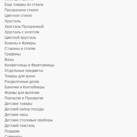
Еще товары из стекла
Прозрачное стекло
Цветное стекло
Хрусталь
Хрусталь Прозрачный
Хрусталь с золотом
Цветной хрусталь
Бокалы и Фужеры
Стаканы и стопки
Графины
Вазы
Конфетницы и Фруктовницы
Отдельные предметы
Товары для кухни
Разделочные доски
Баночки и Контейнеры
Формы для выпечки
Перчатки и Прихватки
Детские товары
Детский набор посуды
Детские часы
Детские столовые приборы
Детский текстиль
Подарки
Сувениры