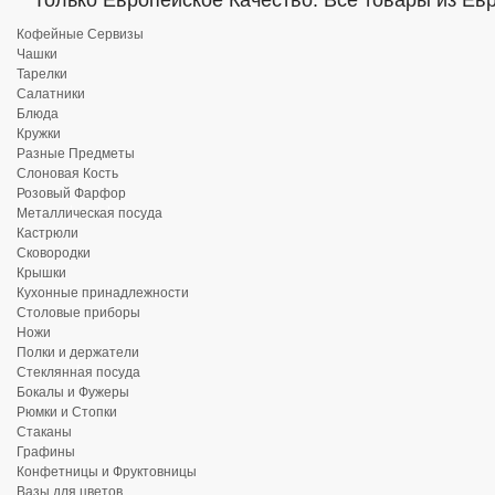
Только Европейское Качество. Все товары из Ев
Кофейные Сервизы
Чашки
Тарелки
Салатники
Блюда
Кружки
Разные Предметы
Слоновая Кость
Розовый Фарфор
Металлическая посуда
Кастрюли
Сковородки
Крышки
Кухонные принадлежности
Столовые приборы
Ножи
Полки и держатели
Стеклянная посуда
Бокалы и Фужеры
Рюмки и Стопки
Стаканы
Графины
Конфетницы и Фруктовницы
Вазы для цветов