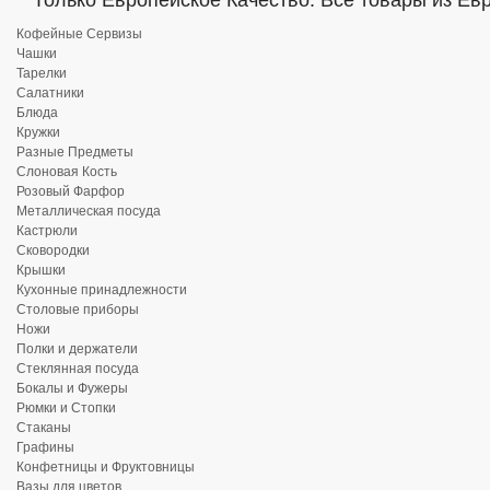
Только Европейское Качество. Все товары из Ев
Кофейные Сервизы
Чашки
Тарелки
Салатники
Блюда
Кружки
Разные Предметы
Слоновая Кость
Розовый Фарфор
Металлическая посуда
Кастрюли
Сковородки
Крышки
Кухонные принадлежности
Столовые приборы
Ножи
Полки и держатели
Стеклянная посуда
Бокалы и Фужеры
Рюмки и Стопки
Стаканы
Графины
Конфетницы и Фруктовницы
Вазы для цветов