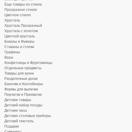
Еще товары из стекла
Прозрачное стекло
Цветное стекло
Хрусталь
Хрусталь Прозрачный
Хрусталь с золотом
Цветной хрусталь
Бокалы и Фужеры
Стаканы и стопки
Графины
Вазы
Конфетницы и Фруктовницы
Отдельные предметы
Товары для кухни
Разделочные доски
Баночки и Контейнеры
Формы для выпечки
Перчатки и Прихватки
Детские товары
Детский набор посуды
Детские часы
Детские столовые приборы
Детский текстиль
Подарки
Сувениры