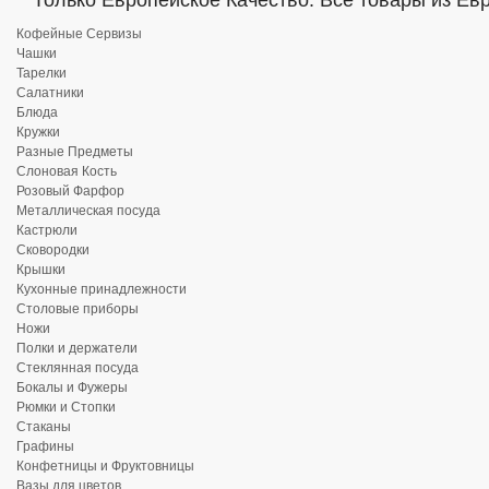
Только Европейское Качество. Все товары из Ев
Кофейные Сервизы
Чашки
Тарелки
Салатники
Блюда
Кружки
Разные Предметы
Слоновая Кость
Розовый Фарфор
Металлическая посуда
Кастрюли
Сковородки
Крышки
Кухонные принадлежности
Столовые приборы
Ножи
Полки и держатели
Стеклянная посуда
Бокалы и Фужеры
Рюмки и Стопки
Стаканы
Графины
Конфетницы и Фруктовницы
Вазы для цветов