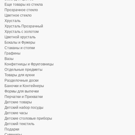
Еще товары из стекла
Прозрачное стекло
Цветное стекло
Хрусталь
Хрусталь Прозрачный
Хрусталь с золотом
Цветной хрусталь
Бокалы и Фужеры
Стаканы и стопки
Графины
Вазы
Конфетницы и Фруктовницы
Отдельные предметы
Товары для кухни
Разделочные доски
Баночки и Контейнеры
Формы для выпечки
Перчатки и Прихватки
Детские товары
Детский набор посуды
Детские часы
Детские столовые приборы
Детский текстиль
Подарки
Сувениры