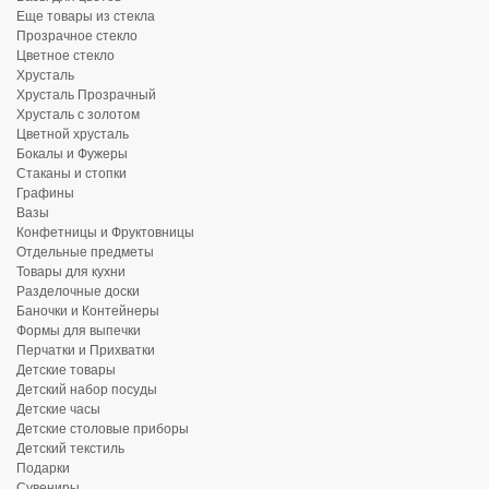
Еще товары из стекла
Прозрачное стекло
Цветное стекло
Хрусталь
Хрусталь Прозрачный
Хрусталь с золотом
Цветной хрусталь
Бокалы и Фужеры
Стаканы и стопки
Графины
Вазы
Конфетницы и Фруктовницы
Отдельные предметы
Товары для кухни
Разделочные доски
Баночки и Контейнеры
Формы для выпечки
Перчатки и Прихватки
Детские товары
Детский набор посуды
Детские часы
Детские столовые приборы
Детский текстиль
Подарки
Сувениры