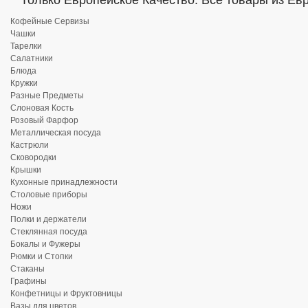
Только Европейское Качество. Все товары из Ев
Кофейные Сервизы
Чашки
Тарелки
Салатники
Блюда
Кружки
Разные Предметы
Слоновая Кость
Розовый Фарфор
Металлическая посуда
Кастрюли
Сковородки
Крышки
Кухонные принадлежности
Столовые приборы
Ножи
Полки и держатели
Стеклянная посуда
Бокалы и Фужеры
Рюмки и Стопки
Стаканы
Графины
Конфетницы и Фруктовницы
Вазы для цветов