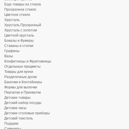
Еще товары из стекла
Прозрачное стекло
Цветное стекло
Хрусталь
Хрусталь Прозрачный
Хрусталь с золотом
Цветной хрусталь
Бокалы и Фужеры
Стаканы и стопки
Графины
Вазы
Конфетницы и Фруктовницы
Отдельные предметы
Товары для кухни
Разделочные доски
Баночки и Контейнеры
Формы для выпечки
Перчатки и Прихватки
Детские товары
Детский набор посуды
Детские часы
Детские столовые приборы
Детский текстиль
Подарки
Сувениры