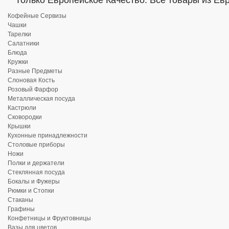
Только Европейское Качество. Все товары из Ев
Кофейные Сервизы
Чашки
Тарелки
Салатники
Блюда
Кружки
Разные Предметы
Слоновая Кость
Розовый Фарфор
Металлическая посуда
Кастрюли
Сковородки
Крышки
Кухонные принадлежности
Столовые приборы
Ножи
Полки и держатели
Стеклянная посуда
Бокалы и Фужеры
Рюмки и Стопки
Стаканы
Графины
Конфетницы и Фруктовницы
Вазы для цветов