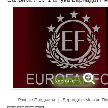
Увеличить
Разные Предметы
Бернадотт Мелкие П