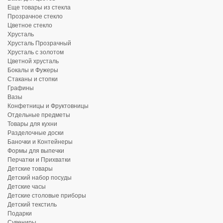
Еще товары из стекла
Прозрачное стекло
Цветное стекло
Хрусталь
Хрусталь Прозрачный
Хрусталь с золотом
Цветной хрусталь
Бокалы и Фужеры
Стаканы и стопки
Графины
Вазы
Конфетницы и Фруктовницы
Отдельные предметы
Товары для кухни
Разделочные доски
Баночки и Контейнеры
Формы для выпечки
Перчатки и Прихватки
Детские товары
Детский набор посуды
Детские часы
Детские столовые приборы
Детский текстиль
Подарки
Сувениры