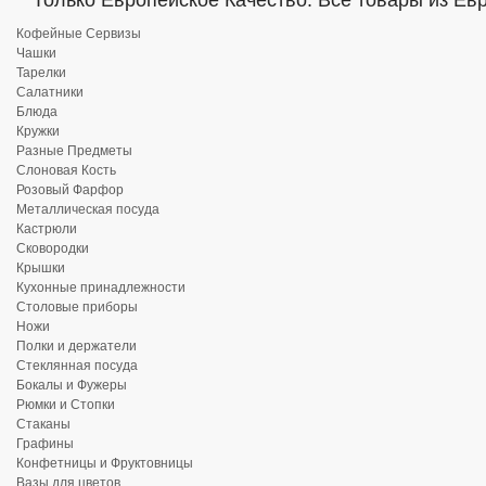
Только Европейское Качество. Все товары из Ев
Кофейные Сервизы
Чашки
Тарелки
Салатники
Блюда
Кружки
Разные Предметы
Слоновая Кость
Розовый Фарфор
Металлическая посуда
Кастрюли
Сковородки
Крышки
Кухонные принадлежности
Столовые приборы
Ножи
Полки и держатели
Стеклянная посуда
Бокалы и Фужеры
Рюмки и Стопки
Стаканы
Графины
Конфетницы и Фруктовницы
Вазы для цветов