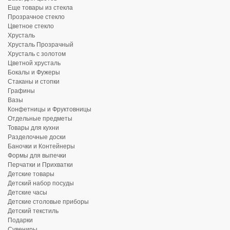
Еще товары из стекла
Прозрачное стекло
Цветное стекло
Хрусталь
Хрусталь Прозрачный
Хрусталь с золотом
Цветной хрусталь
Бокалы и Фужеры
Стаканы и стопки
Графины
Вазы
Конфетницы и Фруктовницы
Отдельные предметы
Товары для кухни
Разделочные доски
Баночки и Контейнеры
Формы для выпечки
Перчатки и Прихватки
Детские товары
Детский набор посуды
Детские часы
Детские столовые приборы
Детский текстиль
Подарки
Сувениры