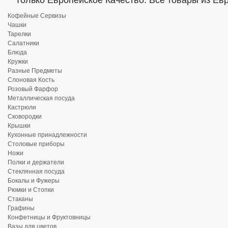
Только Европейское Качество. Все товары из Ев
Кофейные Сервизы
Чашки
Тарелки
Салатники
Блюда
Кружки
Разные Предметы
Слоновая Кость
Розовый Фарфор
Металлическая посуда
Кастрюли
Сковородки
Крышки
Кухонные принадлежности
Столовые приборы
Ножи
Полки и держатели
Стеклянная посуда
Бокалы и Фужеры
Рюмки и Стопки
Стаканы
Графины
Конфетницы и Фруктовницы
Вазы для цветов