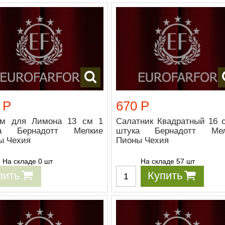
 Р
670 Р
м для Лимона 13 см 1
Салатник Квадратный 16 
ка Бернадотт Мелкие
штука Бернадотт Мел
ы Чехия
Пионы Чехия
На складе 0 шт
На складе 57 шт
пить
Купить