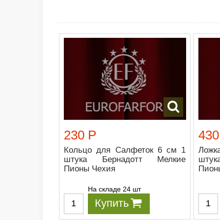
230 Р
430
Кольцо для Салфеток 6 см 1
Ложк
штука Бернадотт Мелкие
шту
Пионы Чехия
Пион
На складе 24 шт
Купить