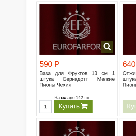
590 Р
640
Ваза для Фруктов 13 см 1
Отжи
штука Бернадотт Мелкие
шту
Пионы Чехия
Пион
На складе 142 шт
Купить
Ку