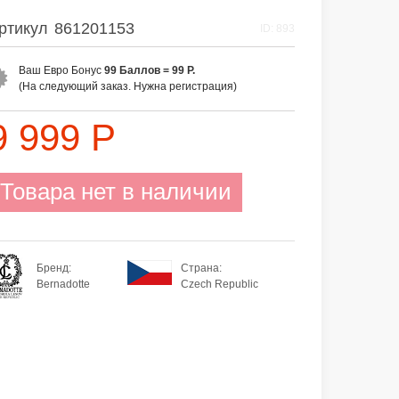
ртикул
861201153
ID: 893
Ваш Евро Бонус
99
Баллов =
99 Р
.
(На следующий заказ. Нужна регистрация)
9 999 Р
Товара нет в наличии
Бренд:
Страна:
Bernadotte
Czech Republic