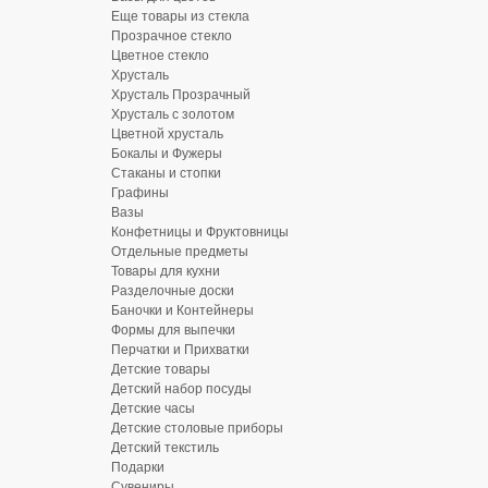
Еще товары из стекла
Прозрачное стекло
Цветное стекло
Хрусталь
Хрусталь Прозрачный
Хрусталь с золотом
Цветной хрусталь
Бокалы и Фужеры
Стаканы и стопки
Графины
Вазы
Конфетницы и Фруктовницы
Отдельные предметы
Товары для кухни
Разделочные доски
Баночки и Контейнеры
Формы для выпечки
Перчатки и Прихватки
Детские товары
Детский набор посуды
Детские часы
Детские столовые приборы
Детский текстиль
Подарки
Сувениры