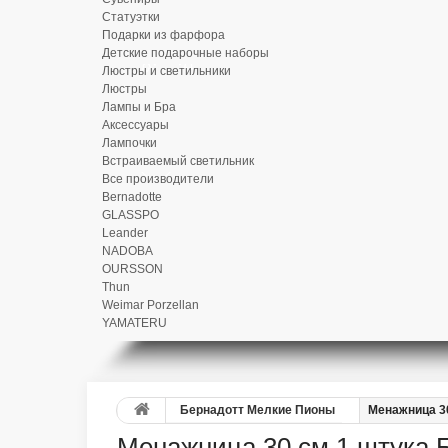
Статуэтки
Подарки из фарфора
Детские подарочные наборы
Люстры и светильники
Люстры
Лампы и Бра
Аксессуары
Лампочки
Встраиваемый светильник
Все производители
Bernadotte
GLASSPO
Leander
NADOBA
OURSSON
Thun
Weimar Porzellan
YAMATERU
Бернадотт Мелкие Пионы
Менажница 3
Менажница 30 см 1 штука 