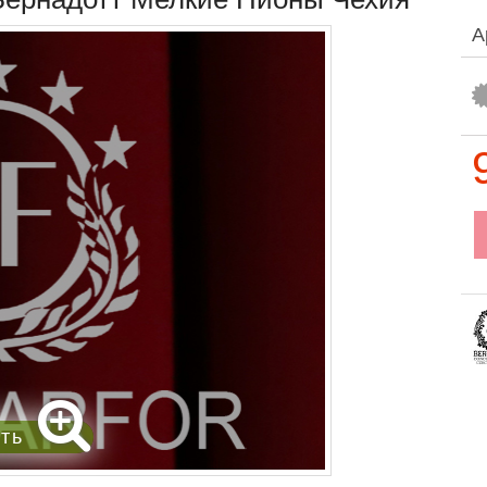
А
ить