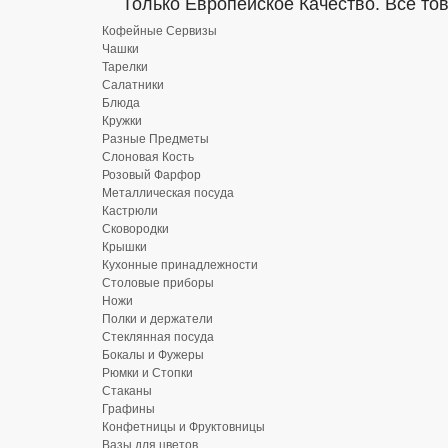
Только Европейское Качество. Все то
Кофейные Сервизы
Чашки
Тарелки
Салатники
Блюда
Кружки
Разные Предметы
Слоновая Кость
Розовый Фарфор
Металлическая посуда
Кастрюли
Сковородки
Крышки
Кухонные принадлежности
Столовые приборы
Ножи
Полки и держатели
Стеклянная посуда
Бокалы и Фужеры
Рюмки и Стопки
Стаканы
Графины
Конфетницы и Фруктовницы
Вазы для цветов