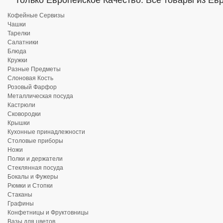
Только Европейское Качество. Все товары из Ев
Кофейные Сервизы
Чашки
Тарелки
Салатники
Блюда
Кружки
Разные Предметы
Слоновая Кость
Розовый Фарфор
Металлическая посуда
Кастрюли
Сковородки
Крышки
Кухонные принадлежности
Столовые приборы
Ножи
Полки и держатели
Стеклянная посуда
Бокалы и Фужеры
Рюмки и Стопки
Стаканы
Графины
Конфетницы и Фруктовницы
Вазы для цветов