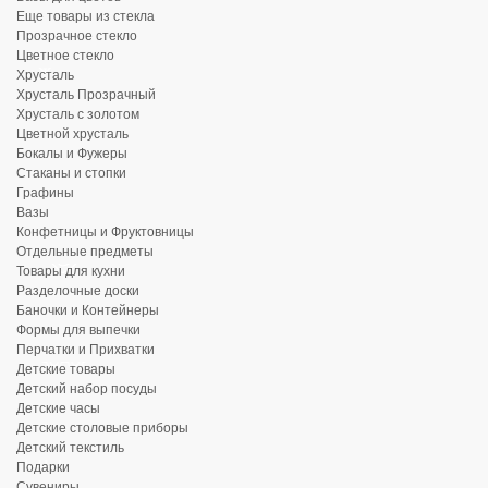
Еще товары из стекла
Прозрачное стекло
Цветное стекло
Хрусталь
Хрусталь Прозрачный
Хрусталь с золотом
Цветной хрусталь
Бокалы и Фужеры
Стаканы и стопки
Графины
Вазы
Конфетницы и Фруктовницы
Отдельные предметы
Товары для кухни
Разделочные доски
Баночки и Контейнеры
Формы для выпечки
Перчатки и Прихватки
Детские товары
Детский набор посуды
Детские часы
Детские столовые приборы
Детский текстиль
Подарки
Сувениры