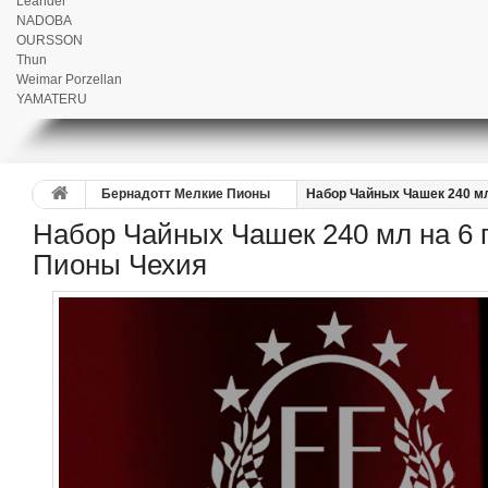
Leander
NADOBA
OURSSON
Thun
Weimar Porzellan
YAMATERU
Бернадотт Мелкие Пионы
Набор Чайных Чашек 240 мл
Набор Чайных Чашек 240 мл на 6 
Пионы Чехия