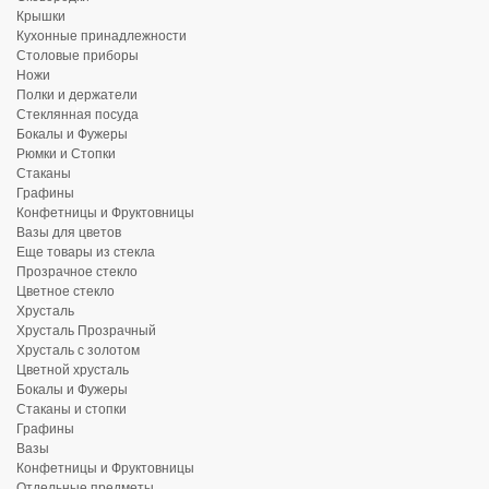
Крышки
Кухонные принадлежности
Столовые приборы
Ножи
Полки и держатели
Стеклянная посуда
Бокалы и Фужеры
Рюмки и Стопки
Стаканы
Графины
Конфетницы и Фруктовницы
Вазы для цветов
Еще товары из стекла
Прозрачное стекло
Цветное стекло
Хрусталь
Хрусталь Прозрачный
Хрусталь с золотом
Цветной хрусталь
Бокалы и Фужеры
Стаканы и стопки
Графины
Вазы
Конфетницы и Фруктовницы
Отдельные предметы