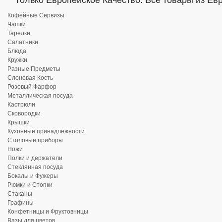
Только Европейское Качество. Все товары из Ев
Кофейные Сервизы
Чашки
Тарелки
Салатники
Блюда
Кружки
Разные Предметы
Слоновая Кость
Розовый Фарфор
Металлическая посуда
Кастрюли
Сковородки
Крышки
Кухонные принадлежности
Столовые приборы
Ножи
Полки и держатели
Стеклянная посуда
Бокалы и Фужеры
Рюмки и Стопки
Стаканы
Графины
Конфетницы и Фруктовницы
Вазы для цветов