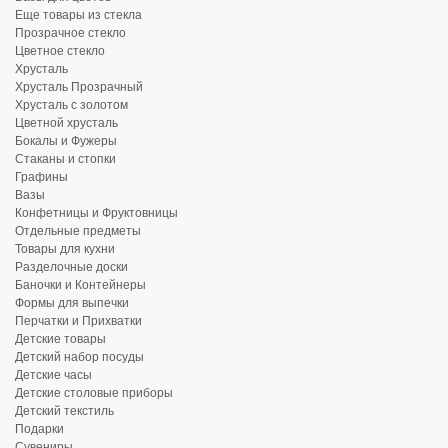
Еще товары из стекла
Прозрачное стекло
Цветное стекло
Хрусталь
Хрусталь Прозрачный
Хрусталь с золотом
Цветной хрусталь
Бокалы и Фужеры
Стаканы и стопки
Графины
Вазы
Конфетницы и Фруктовницы
Отдельные предметы
Товары для кухни
Разделочные доски
Баночки и Контейнеры
Формы для выпечки
Перчатки и Прихватки
Детские товары
Детский набор посуды
Детские часы
Детские столовые приборы
Детский текстиль
Подарки
Сувениры