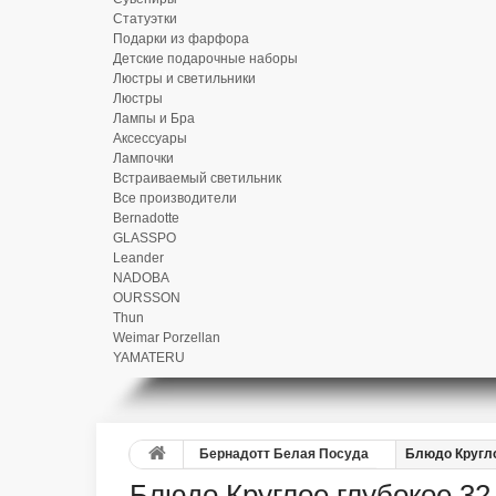
Статуэтки
Подарки из фарфора
Детские подарочные наборы
Люстры и светильники
Люстры
Лампы и Бра
Аксессуары
Лампочки
Встраиваемый светильник
Все производители
Bernadotte
GLASSPO
Leander
NADOBA
OURSSON
Thun
Weimar Porzellan
YAMATERU
Бернадотт Белая Посуда
Блюдо Кругло
Блюдо Круглое глубокое 32