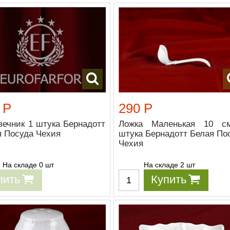
 Р
290 Р
вечник 1 штука Бернадотт
Ложка Маленькая 10 с
я Посуда Чехия
штука Бернадотт Белая По
Чехия
На складе 0 шт
На складе 2 шт
пить
Купить