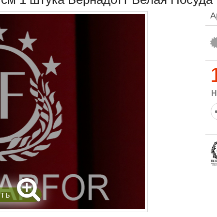
А
Н
ить