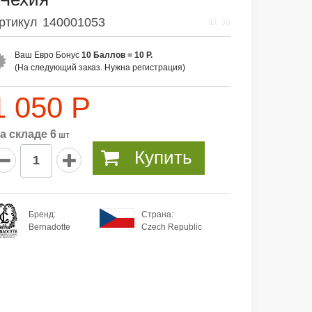
ртикул
140001053
ID: 36
Ваш Евро Бонус
10
Баллов =
10 Р
.
(На следующий заказ. Нужна регистрация)
1 050 Р
а складе 6
шт
Купить
Бренд:
Страна:
Bernadotte
Czech Republic