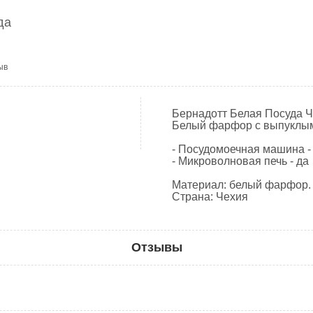
да
ыв
Бернадотт Белая Посуда Че
Белый фарфор с выпуклым
- Посудомоечная машина -
- Микроволновая печь - да
Материал: белый фарфор. Б
Страна: Чехия
Отзывы