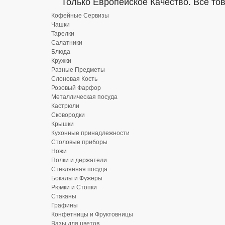
Только Европейское Качество. Все то
Кофейные Сервизы
Чашки
Тарелки
Салатники
Блюда
Кружки
Разные Предметы
Слоновая Кость
Розовый Фарфор
Металлическая посуда
Кастрюли
Сковородки
Крышки
Кухонные принадлежности
Столовые приборы
Ножи
Полки и держатели
Стеклянная посуда
Бокалы и Фужеры
Рюмки и Стопки
Стаканы
Графины
Конфетницы и Фруктовницы
Вазы для цветов