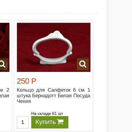
250 Р
см 2
Кольцо для Салфеток 6 см 1
елая
штука Бернадотт Белая Посуда
Чехия
На складе 61 шт
Купить