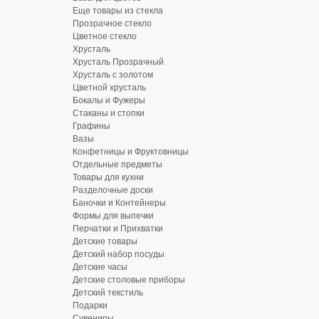
Еще товары из стекла
Прозрачное стекло
Цветное стекло
Хрусталь
Хрусталь Прозрачный
Хрусталь с золотом
Цветной хрусталь
Бокалы и Фужеры
Стаканы и стопки
Графины
Вазы
Конфетницы и Фруктовницы
Отдельные предметы
Товары для кухни
Разделочные доски
Баночки и Контейнеры
Формы для выпечки
Перчатки и Прихватки
Детские товары
Детский набор посуды
Детские часы
Детские столовые приборы
Детский текстиль
Подарки
Сувениры