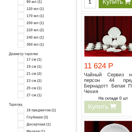
Купить
90 мл
(1)
120 мл
(1)
170 мл
(1)
200 мл
(1)
220 мл
(2)
240 мл
(1)
360 мл
(1)
Диаметр тарелки
17 см
(1)
11 624 Р
19 см
(1)
21 см
(2)
Чайный Сервиз 
персон 44 пред
23 см
(2)
Бернадотт Белая П
25 см
(1)
Чехия
27 см
(1)
На складе 0 шт
Тарелка
Купить
18 предметов
(1)
Глубокая
(3)
Десертная
(1)
Мелкая
(1)