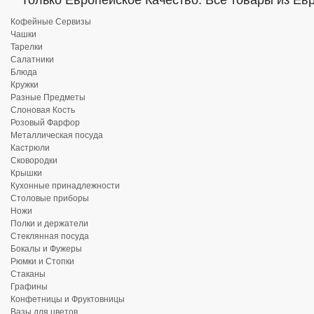
Только Европейское Качество. Все товары из Ев
Кофейные Сервизы
Чашки
Тарелки
Салатники
Блюда
Кружки
Разные Предметы
Слоновая Кость
Розовый Фарфор
Металлическая посуда
Кастрюли
Сковородки
Крышки
Кухонные принадлежности
Столовые приборы
Ножи
Полки и держатели
Стеклянная посуда
Бокалы и Фужеры
Рюмки и Стопки
Стаканы
Графины
Конфетницы и Фруктовницы
Вазы для цветов