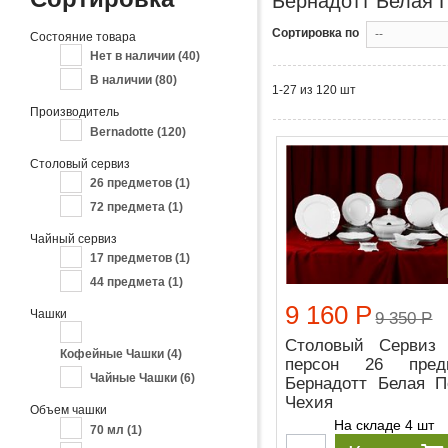
Бернадотт Белая 
Сортировка по
--
Состояние товара
Нет в наличии
(40)
В наличии
(80)
1-27 из 120 шт
Производитель
Bernadotte
(120)
Столовый сервиз
26 предметов
(1)
72 предмета
(1)
Чайный сервиз
17 предметов
(1)
44 предмета
(1)
9 160 Р
Чашки
9 350 Р
Столовый Сервиз
Кофейные Чашки
(4)
персон 26 пред
Чайные Чашки
(6)
Бернадотт Белая П
Чехия
Объем чашки
На складе 4 шт
70 мл
(1)