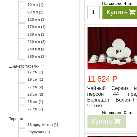
На складе 4 шт
70 мл
(1)
Купить
90 мл
(1)
120 мл
(1)
170 мл
(1)
200 мл
(1)
220 мл
(2)
240 мл
(1)
360 мл
(1)
Диаметр тарелки
17 см
(1)
11 624 Р
19 см
(1)
21 см
(2)
Чайный Сервиз 
персон 44 пред
23 см
(2)
Бернадотт Белая П
25 см
(1)
Чехия
27 см
(1)
На складе 0 шт
Тарелка
Купить
18 предметов
(1)
Глубокая
(3)