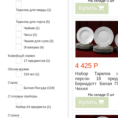
На складе 0 шт
Купить
Тарелка для пиццы
(1)
Тарелка для торта
(5)
Чайник
(1)
Часы
(1)
Чашки для супа
(2)
Этажерка
(4)
Кофейный сервиз
17 предметов
(1)
4 425 Р
Объем кружки
Набор Тарелок 
310 мл
(1)
персон 18 пред
Серия
Бернадотт Белая П
Чехия
Белая Посуда
(119)
На складе 0 шт
Столовые приборы
Купить
Набор 24 предмета
(1)
Страна