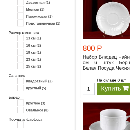
Десертная
(1)
Мелкая
(1)
Пирожковая
(1)
Подстановочная
(1)
Размер салатника
13 см
(1)
16 см
(2)
800 Р
19 см
(1)
Набор Блюдец Чайн
23 см
(1)
см 6 штук Берн
25 см
(2)
Белая Посуда Чехия
Салатник
На складе 8 шт
Квадратный
(2)
Купить
Круглый
(5)
Блюдо
Круглое
(3)
Овальное
(8)
Посуда из фарфора