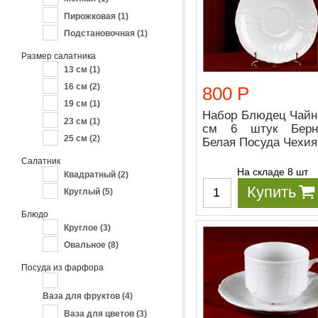
Пирожковая
(1)
Подстановочная
(1)
Размер салатника
13 см
(1)
16 см
(2)
800 Р
19 см
(1)
Набор Блюдец Чайн
23 см
(1)
см 6 штук Берн
25 см
(2)
Белая Посуда Чехия
Салатник
На складе 8 шт
Квадратный
(2)
Купить
Круглый
(5)
Блюдо
Круглое
(3)
Овальное
(8)
Посуда из фарфора
Ваза для фруктов
(4)
Ваза для цветов
(3)