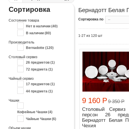
Сортировка
Бернадотт Белая 
Сортировка по
--
Состояние товара
Нет в наличии
(40)
В наличии
(80)
1-27 из 120 шт
Производитель
Bernadotte
(120)
Столовый сервиз
26 предметов
(1)
72 предмета
(1)
Чайный сервиз
17 предметов
(1)
44 предмета
(1)
9 160 Р
Чашки
9 350 Р
Столовый Сервиз
Кофейные Чашки
(4)
персон 26 пред
Чайные Чашки
(6)
Бернадотт Белая П
Чехия
Объем чашки