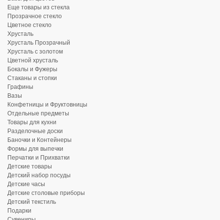
Еще товары из стекла
Прозрачное стекло
Цветное стекло
Хрусталь
Хрусталь Прозрачный
Хрусталь с золотом
Цветной хрусталь
Бокалы и Фужеры
Стаканы и стопки
Графины
Вазы
Конфетницы и Фруктовницы
Отдельные предметы
Товары для кухни
Разделочные доски
Баночки и Контейнеры
Формы для выпечки
Перчатки и Прихватки
Детские товары
Детский набор посуды
Детские часы
Детские столовые приборы
Детский текстиль
Подарки
Сувениры