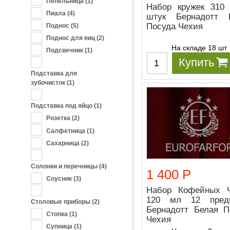
Пепельница
(1)
Набор кружек 310
Пиала
(4)
штук Бернадотт 
Посуда Чехия
Поднос
(5)
Поднос для яиц
(2)
На складе 18 шт
Подсвечник
(1)
Купить
Подставка для
зубочисток
(1)
Подставка под яйцо
(1)
Розетка
(2)
Салфетница
(1)
Сахарница
(2)
Солонки и перечницы
(4)
1 400 Р
Соусник
(3)
Набор Кофейных 
120 мл 12 пред
Столовые приборы
(2)
Бернадотт Белая П
Стопка
(1)
Чехия
Супница
(1)