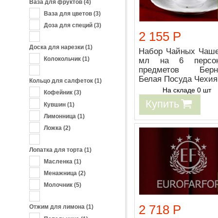
Ваза для фруктов
(4)
Ваза для цветов
(3)
Доза для специй
(3)
2 155 Р
Доска для нарезки
(1)
Набор Чайных Чаше
Колокольчик
(1)
мл на 6 персо
предметов Берн
Белая Посуда Чехия
Кольцо для салфеток
(1)
На складе 0 шт
Кофейник
(3)
Купить
Кувшин
(1)
Лимонница
(1)
Ложка
(2)
Лопатка для торта
(1)
Масленка
(1)
Менажница
(2)
Молочник
(5)
2 718 Р
Отжим для лимона
(1)