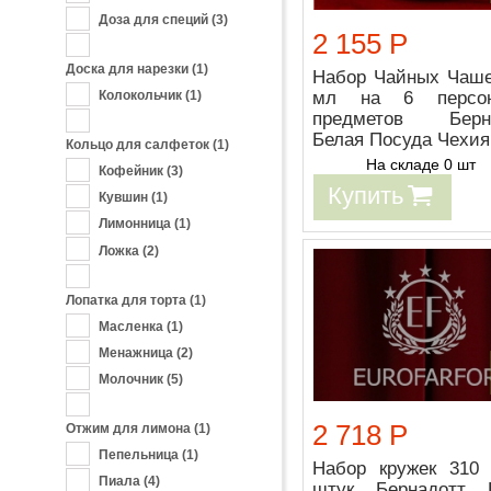
Доза для специй
(3)
2 155 Р
Доска для нарезки
(1)
Набор Чайных Чаше
Колокольчик
(1)
мл на 6 персо
предметов Берн
Белая Посуда Чехия
Кольцо для салфеток
(1)
На складе 0 шт
Кофейник
(3)
Купить
Кувшин
(1)
Лимонница
(1)
Ложка
(2)
Лопатка для торта
(1)
Масленка
(1)
Менажница
(2)
Молочник
(5)
2 718 Р
Отжим для лимона
(1)
Пепельница
(1)
Набор кружек 310
Пиала
(4)
штук Бернадотт 