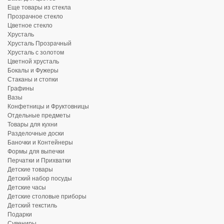
Еще товары из стекла
Прозрачное стекло
Цветное стекло
Хрусталь
Хрусталь Прозрачный
Хрусталь с золотом
Цветной хрусталь
Бокалы и Фужеры
Стаканы и стопки
Графины
Вазы
Конфетницы и Фруктовницы
Отдельные предметы
Товары для кухни
Разделочные доски
Баночки и Контейнеры
Формы для выпечки
Перчатки и Прихватки
Детские товары
Детский набор посуды
Детские часы
Детские столовые приборы
Детский текстиль
Подарки
Сувениры