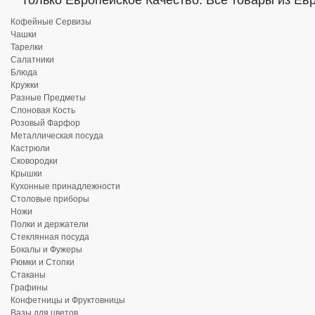
Только Европейское Качество. Все товары из Ев
Кофейные Сервизы
Чашки
Тарелки
Салатники
Блюда
Кружки
Разные Предметы
Слоновая Кость
Розовый Фарфор
Металлическая посуда
Кастрюли
Сковородки
Крышки
Кухонные принадлежности
Столовые приборы
Ножи
Полки и держатели
Стеклянная посуда
Бокалы и Фужеры
Рюмки и Стопки
Стаканы
Графины
Конфетницы и Фруктовницы
Вазы для цветов