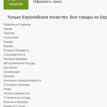
Оформить заказ
покупки
Только Европейское Качество. Все товары из Ев
Кофейные Сервизы
Чашки
Тарелки
Салатники
Блюда
Кружки
Разные Предметы
Слоновая Кость
Розовый Фарфор
Металлическая посуда
Кастрюли
Сковородки
Крышки
Кухонные принадлежности
Столовые приборы
Ножи
Полки и держатели
Стеклянная посуда
Бокалы и Фужеры
Рюмки и Стопки