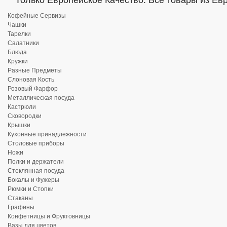
Только Европейское Качество. Все товары из Ев
Кофейные Сервизы
Чашки
Тарелки
Салатники
Блюда
Кружки
Разные Предметы
Слоновая Кость
Розовый Фарфор
Металлическая посуда
Кастрюли
Сковородки
Крышки
Кухонные принадлежности
Столовые приборы
Ножи
Полки и держатели
Стеклянная посуда
Бокалы и Фужеры
Рюмки и Стопки
Стаканы
Графины
Конфетницы и Фруктовницы
Вазы для цветов