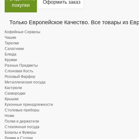
Оформить заказ
покупки
Только Европейское Качество. Все товары из Ев
Кофейные Сервизы
Чашки
Тарелки
Салатники
Блюда
Кружки
Разные Предметы
Слоновая Кость
Розовый Фарфор
Металлическая посуда
Кастрюли
Сковородки
Крышки
Кухонные принадлежности
Столовые приборы
Ножи
Полки и держатели
Стеклянная посуда
Бокалы и Фужеры
Рюмки и Стопки