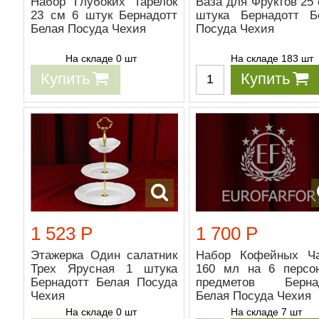
Набор Глубоких Тарелок
Ваза для Фруктов 25 
23 см 6 штук Бернадотт
штука Бернадотт Б
Белая Посуда Чехия
Посуда Чехия
На складе 0 шт
На складе 183 шт
Купить
Купить
1 523 Р
1 700 Р
Этажерка Один салатник
Набор Кофейных Ч
Трех Ярусная 1 штука
160 мл на 6 персо
Бернадотт Белая Посуда
предметов Берна
Чехия
Белая Посуда Чехия
На складе 0 шт
На складе 7 шт