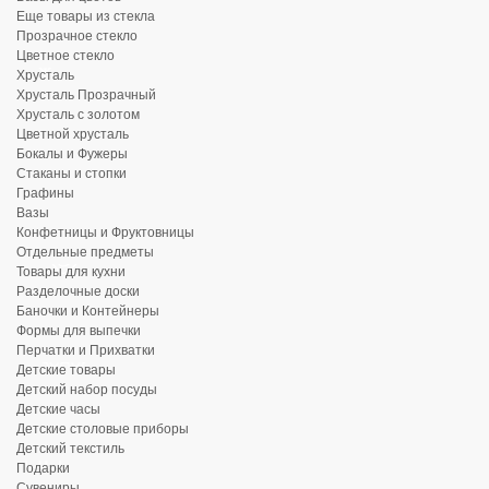
Еще товары из стекла
Прозрачное стекло
Цветное стекло
Хрусталь
Хрусталь Прозрачный
Хрусталь с золотом
Цветной хрусталь
Бокалы и Фужеры
Стаканы и стопки
Графины
Вазы
Конфетницы и Фруктовницы
Отдельные предметы
Товары для кухни
Разделочные доски
Баночки и Контейнеры
Формы для выпечки
Перчатки и Прихватки
Детские товары
Детский набор посуды
Детские часы
Детские столовые приборы
Детский текстиль
Подарки
Сувениры