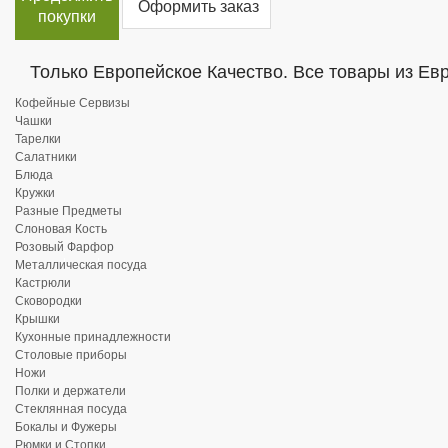
Оформить заказ
покупки
Только Европейское Качество. Все товары из Ев
Кофейные Сервизы
Чашки
Тарелки
Салатники
Блюда
Кружки
Разные Предметы
Слоновая Кость
Розовый Фарфор
Металлическая посуда
Кастрюли
Сковородки
Крышки
Кухонные принадлежности
Столовые приборы
Ножи
Полки и держатели
Стеклянная посуда
Бокалы и Фужеры
Рюмки и Стопки