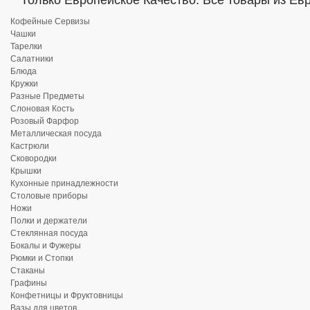
Только Европейское Качество. Все товары из Ев
Кофейные Сервизы
Чашки
Тарелки
Салатники
Блюда
Кружки
Разные Предметы
Слоновая Кость
Розовый Фарфор
Металлическая посуда
Кастрюли
Сковородки
Крышки
Кухонные принадлежности
Столовые приборы
Ножи
Полки и держатели
Стеклянная посуда
Бокалы и Фужеры
Рюмки и Стопки
Стаканы
Графины
Конфетницы и Фруктовницы
Вазы для цветов