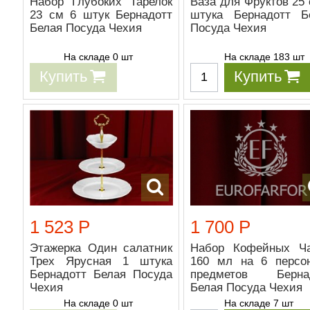
Набор Глубоких Тарелок
Ваза для Фруктов 25 
23 см 6 штук Бернадотт
штука Бернадотт Б
Белая Посуда Чехия
Посуда Чехия
На складе 0 шт
На складе 183 шт
Купить
Купить
1 523 Р
1 700 Р
Этажерка Один салатник
Набор Кофейных Ч
Трех Ярусная 1 штука
160 мл на 6 персо
Бернадотт Белая Посуда
предметов Берна
Чехия
Белая Посуда Чехия
На складе 0 шт
На складе 7 шт