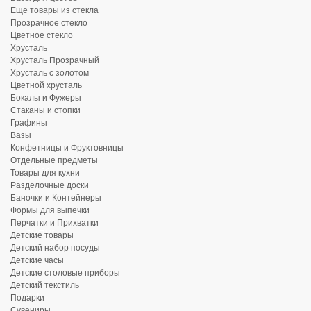
Еще товары из стекла
Прозрачное стекло
Цветное стекло
Хрусталь
Хрусталь Прозрачный
Хрусталь с золотом
Цветной хрусталь
Бокалы и Фужеры
Стаканы и стопки
Графины
Вазы
Конфетницы и Фруктовницы
Отдельные предметы
Товары для кухни
Разделочные доски
Баночки и Контейнеры
Формы для выпечки
Перчатки и Прихватки
Детские товары
Детский набор посуды
Детские часы
Детские столовые приборы
Детский текстиль
Подарки
Сувениры