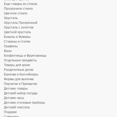
Еще товары из стекла
Прозрачное стекло
Цветное стекло
Хрусталь
Хрусталь Прозрачный
Хрусталь с золотом
Цветной хрусталь
Бокалы и Фужеры
Стаканы и стопки
Графины
Вазы
Конфетницы и Фруктовницы
Отдельные предметы
Товары для кухни
Разделочные доски
Баночки и Контейнеры
Формы для выпечки
Перчатки и Прихватки
Детские товары
Детский набор посуды
Детские часы
Детские столовые приборы
Детский текстиль
Подарки
Сувениры