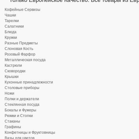
Только Европейское Качество. Все товары из Ев
Кофейные Сервизы
Чашки
Тарелки
Салатники
Блюда
Кружки
Разные Предметы
Слоновая Кость
Розовый Фарфор
Металлическая посуда
Кастрюли
Сковородки
Крышки
Кухонные принадлежности
Столовые приборы
Ножи
Полки и держатели
Стеклянная посуда
Бокалы и Фужеры
Рюмки и Стопки
Стаканы
Графины
Конфетницы и Фруктовницы
Вазы для цветов