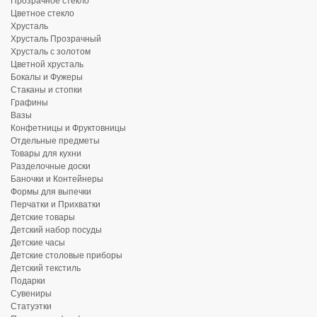
Прозрачное стекло
Цветное стекло
Хрусталь
Хрусталь Прозрачный
Хрусталь с золотом
Цветной хрусталь
Бокалы и Фужеры
Стаканы и стопки
Графины
Вазы
Конфетницы и Фруктовницы
Отдельные предметы
Товары для кухни
Разделочные доски
Баночки и Контейнеры
Формы для выпечки
Перчатки и Прихватки
Детские товары
Детский набор посуды
Детские часы
Детские столовые приборы
Детский текстиль
Подарки
Сувениры
Статуэтки