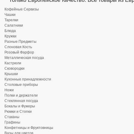
Только Европейское Качество. Все товары из Ев
Кофейные Сервизы
Чашки
Тарелки
Салатники
Блюда
Кружки
Разные Предметы
Слоновая Кость
Розовый Фарфор
Металлическая посуда
Кастрюли
Сковородки
Крышки
Кухонные принадлежности
Столовые приборы
Ножи
Полки и держатели
Стеклянная посуда
Бокалы и Фужеры
Рюмки и Стопки
Стаканы
Графины
Конфетницы и Фруктовницы
Вазы для цветов