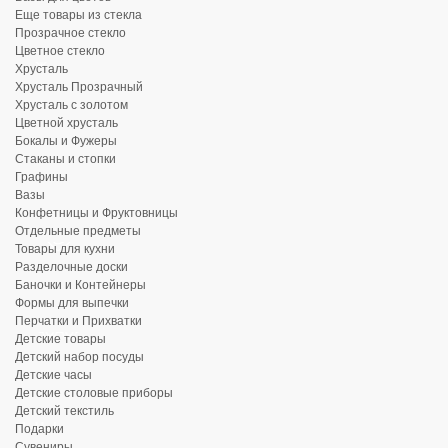
Еще товары из стекла
Прозрачное стекло
Цветное стекло
Хрусталь
Хрусталь Прозрачный
Хрусталь с золотом
Цветной хрусталь
Бокалы и Фужеры
Стаканы и стопки
Графины
Вазы
Конфетницы и Фруктовницы
Отдельные предметы
Товары для кухни
Разделочные доски
Баночки и Контейнеры
Формы для выпечки
Перчатки и Прихватки
Детские товары
Детский набор посуды
Детские часы
Детские столовые приборы
Детский текстиль
Подарки
Сувениры