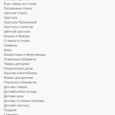
Еще товары из стекла
Прозрачное стекло
Цветное стекло
Хрусталь
Хрусталь Прозрачный
Хрусталь с золотом
Цветной хрусталь
Бокалы и Фужеры
Стаканы и стопки
Графины
Вазы
Конфетницы и Фруктовницы
Отдельные предметы
Товары для кухни
Разделочные доски
Баночки и Контейнеры
Формы для выпечки
Перчатки и Прихватки
Детские товары
Детский набор посуды
Детские часы
Детские столовые приборы
Детский текстиль
Подарки
Сувениры