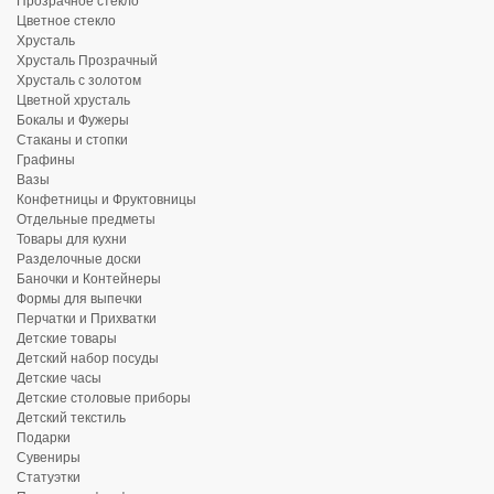
Прозрачное стекло
Цветное стекло
Хрусталь
Хрусталь Прозрачный
Хрусталь с золотом
Цветной хрусталь
Бокалы и Фужеры
Стаканы и стопки
Графины
Вазы
Конфетницы и Фруктовницы
Отдельные предметы
Товары для кухни
Разделочные доски
Баночки и Контейнеры
Формы для выпечки
Перчатки и Прихватки
Детские товары
Детский набор посуды
Детские часы
Детские столовые приборы
Детский текстиль
Подарки
Сувениры
Статуэтки