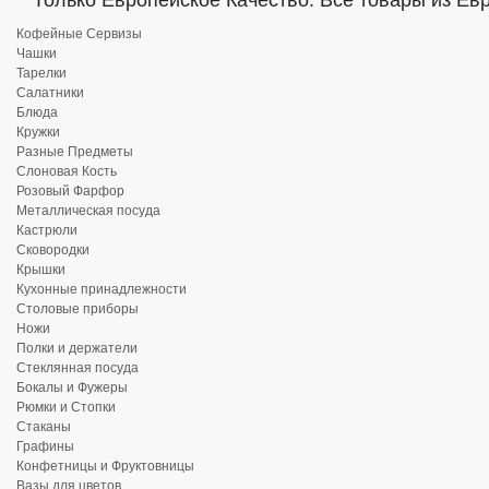
Только Европейское Качество. Все товары из Ев
Кофейные Сервизы
Чашки
Тарелки
Салатники
Блюда
Кружки
Разные Предметы
Слоновая Кость
Розовый Фарфор
Металлическая посуда
Кастрюли
Сковородки
Крышки
Кухонные принадлежности
Столовые приборы
Ножи
Полки и держатели
Стеклянная посуда
Бокалы и Фужеры
Рюмки и Стопки
Стаканы
Графины
Конфетницы и Фруктовницы
Вазы для цветов