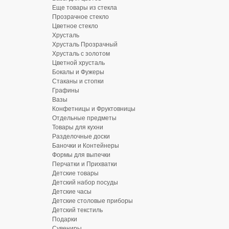
Еще товары из стекла
Прозрачное стекло
Цветное стекло
Хрусталь
Хрусталь Прозрачный
Хрусталь с золотом
Цветной хрусталь
Бокалы и Фужеры
Стаканы и стопки
Графины
Вазы
Конфетницы и Фруктовницы
Отдельные предметы
Товары для кухни
Разделочные доски
Баночки и Контейнеры
Формы для выпечки
Перчатки и Прихватки
Детские товары
Детский набор посуды
Детские часы
Детские столовые приборы
Детский текстиль
Подарки
Сувениры