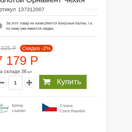
ртикул
137312007
ID: 1401
За этот товар не начисляются бонусные баллы, т.к.
по нему уже имеется скидка.
 325 Р
Скидка -2%
7 179 Р
а складе 36
шт
Купить
Бренд:
Страна:
Leander
Czech Republic