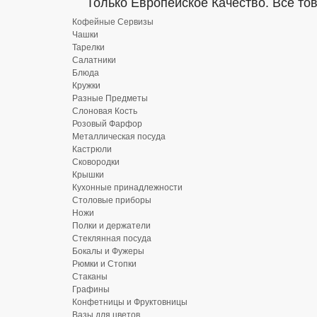
Только Европейское Качество. Все то
Кофейные Сервизы
Чашки
Тарелки
Салатники
Блюда
Кружки
Разные Предметы
Слоновая Кость
Розовый Фарфор
Металлическая посуда
Кастрюли
Сковородки
Крышки
Кухонные принадлежности
Столовые приборы
Ножи
Полки и держатели
Стеклянная посуда
Бокалы и Фужеры
Рюмки и Стопки
Стаканы
Графины
Конфетницы и Фруктовницы
Вазы для цветов