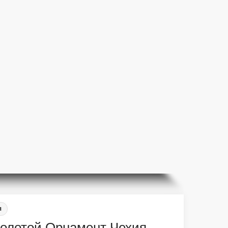
я
Золотой Орнамент Чехия