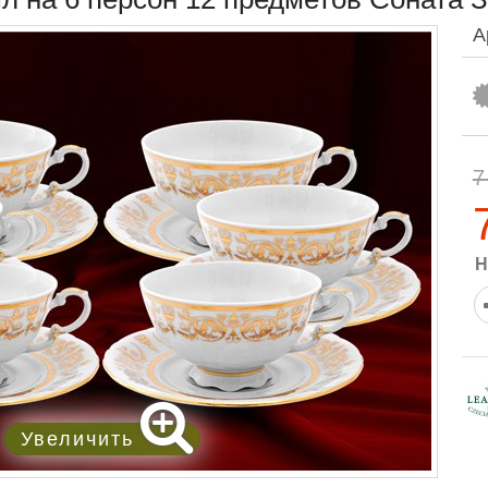
А
7
Н
Увеличить