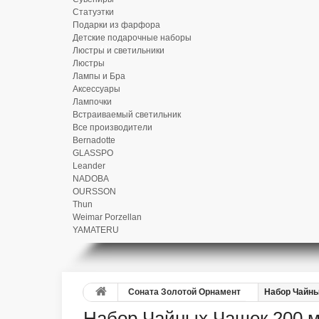
Статуэтки
Подарки из фарфора
Детские подарочные наборы
Люстры и светильники
Люстры
Лампы и Бра
Аксессуары
Лампочки
Встраиваемый светильник
Все производители
Bernadotte
GLASSPO
Leander
NADOBA
OURSSON
Thun
Weimar Porzellan
YAMATERU
Соната Золотой Орнамент
Набор Чайны
Набор Чайных Чашек 200 м