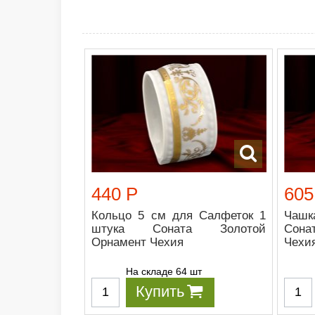
440 Р
605
Кольцо 5 см для Салфеток 1
Чашк
штука Соната Золотой
Сона
Орнамент Чехия
Чехи
На складе 64 шт
Купить