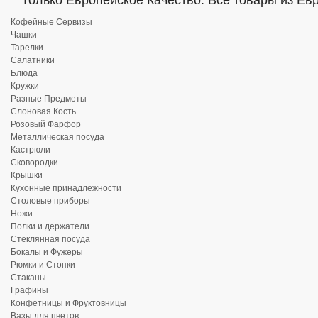
Только Европейское Качество. Все товары из Ев
Кофейные Сервизы
Чашки
Тарелки
Салатники
Блюда
Кружки
Разные Предметы
Слоновая Кость
Розовый Фарфор
Металлическая посуда
Кастрюли
Сковородки
Крышки
Кухонные принадлежности
Столовые приборы
Ножи
Полки и держатели
Стеклянная посуда
Бокалы и Фужеры
Рюмки и Стопки
Стаканы
Графины
Конфетницы и Фруктовницы
Вазы для цветов