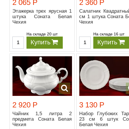
2 065 Р
2 360 Р
Этажерка трех ярусная 1
Салатник Квадратны
штука Соната Белая
см 1 штука Соната Б
Чехия
Чехия
На складе 20 шт
На складе 16 шт
Купить
Купить
2 920 Р
3 130 Р
Чайник 1,5 литра 2
Набор Глубоких Тар
предмета Соната Белая
23 см 6 штук Со
Чехия
Белая Чехия