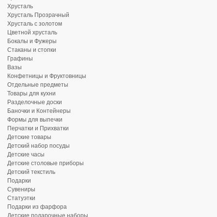
Хрусталь
Хрусталь Прозрачный
Хрусталь с золотом
Цветной хрусталь
Бокалы и Фужеры
Стаканы и стопки
Графины
Вазы
Конфетницы и Фруктовницы
Отдельные предметы
Товары для кухни
Разделочные доски
Баночки и Контейнеры
Формы для выпечки
Перчатки и Прихватки
Детские товары
Детский набор посуды
Детские часы
Детские столовые приборы
Детский текстиль
Подарки
Сувениры
Статуэтки
Подарки из фарфора
Детские подарочные наборы