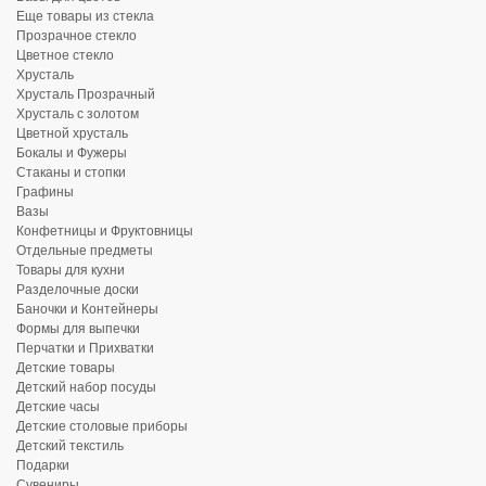
Еще товары из стекла
Прозрачное стекло
Цветное стекло
Хрусталь
Хрусталь Прозрачный
Хрусталь с золотом
Цветной хрусталь
Бокалы и Фужеры
Стаканы и стопки
Графины
Вазы
Конфетницы и Фруктовницы
Отдельные предметы
Товары для кухни
Разделочные доски
Баночки и Контейнеры
Формы для выпечки
Перчатки и Прихватки
Детские товары
Детский набор посуды
Детские часы
Детские столовые приборы
Детский текстиль
Подарки
Сувениры