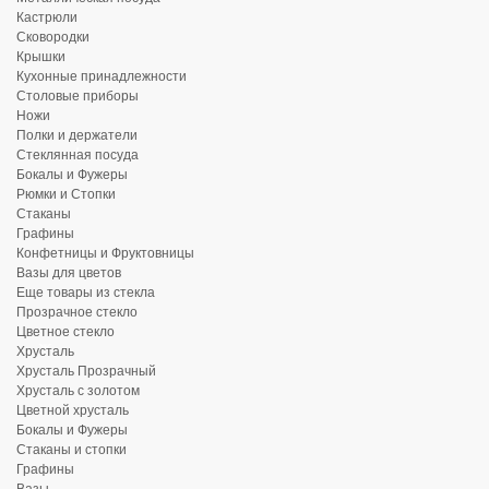
Кастрюли
Сковородки
Крышки
Кухонные принадлежности
Столовые приборы
Ножи
Полки и держатели
Стеклянная посуда
Бокалы и Фужеры
Рюмки и Стопки
Стаканы
Графины
Конфетницы и Фруктовницы
Вазы для цветов
Еще товары из стекла
Прозрачное стекло
Цветное стекло
Хрусталь
Хрусталь Прозрачный
Хрусталь с золотом
Цветной хрусталь
Бокалы и Фужеры
Стаканы и стопки
Графины
Вазы