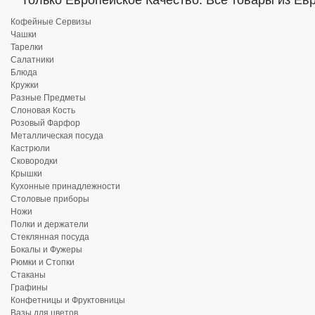
Только Европейское Качество. Все товары из Ев
Кофейные Сервизы
Чашки
Тарелки
Салатники
Блюда
Кружки
Разные Предметы
Слоновая Кость
Розовый Фарфор
Металлическая посуда
Кастрюли
Сковородки
Крышки
Кухонные принадлежности
Столовые приборы
Ножи
Полки и держатели
Стеклянная посуда
Бокалы и Фужеры
Рюмки и Стопки
Стаканы
Графины
Конфетницы и Фруктовницы
Вазы для цветов