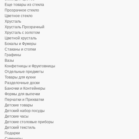
Еще товары из стекла
Прозрачное стекло
Цветное стекло
Хрусталь
Хрусталь Прозрачный
Хрусталь с золотом
Цветной хрусталь
Бокалы и Фужеры
Стаканы и стопки
Графины
Вазы
Конфетницы и Фруктовницы
Отдельные предметы
Товары для кухни
Разделочные доски
Баночки и Контейнеры
Формы для выпечки
Перчатки и Прихватки
Детские товары
Детский набор посуды
Детские часы
Детские столовые приборы
Детский текстиль
Подарки
Сувениры